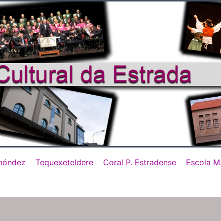
móndez
Tequexeteldere
Coral P. Estradense
Escola M