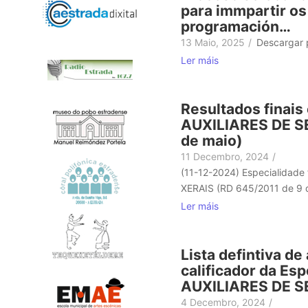
para immpartir os
programación…
13 Maio, 2025
/
Descargar 
Ler máis
Resultados finai
AUXILIARES DE S
de maio)
11 Decembro, 2024
/
(11-12-2024) Especialida
XERAIS (RD 645/2011 de 9 d
Ler máis
Lista defintiva de
calificador da E
AUXILIARES DE 
4 Decembro, 2024
/