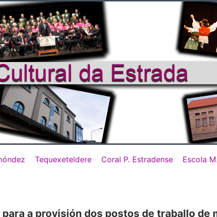
móndez
Tequexeteldere
Coral P. Estradense
Escola M
 para a provisión dos postos de traballo de